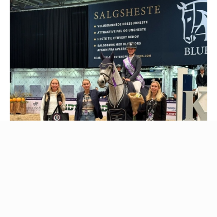
Kamilla Ladefoged Rasmussen med Chico Z sejrede sidste år i