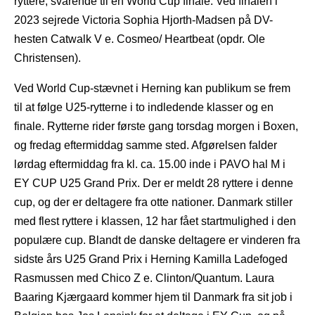
ryttere, svarende til en World Cup finale. Ved finalen i
2023 sejrede Victoria Sophia Hjorth-Madsen på DV-
hesten Catwalk V e. Cosmeo/ Heartbeat (opdr. Ole
Christensen).
Ved World Cup-stævnet i Herning kan publikum se frem
til at følge U25-rytterne i to indledende klasser og en
finale. Rytterne rider første gang torsdag morgen i Boxen,
og fredag eftermiddag samme sted. Afgørelsen falder
lørdag eftermiddag fra kl. ca. 15.00 inde i PAVO hal M i
EY CUP U25 Grand Prix. Der er meldt 28 ryttere i denne
cup, og der er deltagere fra otte nationer. Danmark stiller
med flest ryttere i klassen, 12 har fået startmulighed i den
populære cup. Blandt de danske deltagere er vinderen fra
sidste års U25 Grand Prix i Herning Kamilla Ladefoged
Rasmussen med Chico Z e. Clinton/Quantum. Laura
Baaring Kjærgaard kommer hjem til Danmark fra sit job i