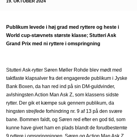
19. OKTOBER 2024
Publikum levede i høj grad med ryttere og heste i
World cup-stævnets største klasse; Stutteri Ask
Grand Prix med ni ryttere i omspringning
Stutteri Ask-rytter Søren Møller Rohde blev mødt med
taktfaste klapsalver fra det engagerede publikum i Jyske
Bank Boxen, da han red ind på sin DM-guldvinder,
avlshingsten Action Man Ask Z, som klassens sidste
rytter. Der gik et kæmpe suk gennem publikum, da
hingsten strejfede forhindring nr. 9 af 13 på den svære
bane. Bommen faldt, og Søren red efter en god tid, som
kunne have givet ham en plads blandt de forudbestemte
9 ryttere i omspringningen. Søren og Action Man Ask Z