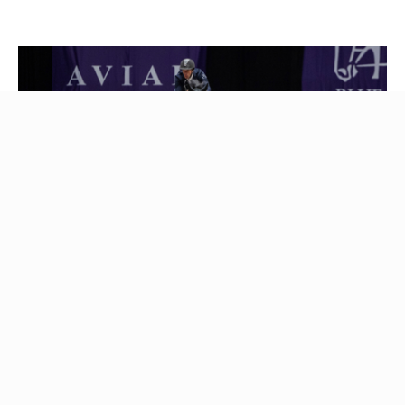
Stutteri Ask Grand Prix blev vundet af hollandske Jur Vrieling og
Helwell du Chabus. Foto: worldcupherning/Annette Boe