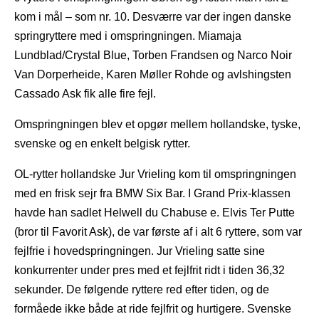
kom i mål – som nr. 10. Desværre var der ingen danske
springryttere med i omspringningen. Miamaja
Lundblad/Crystal Blue, Torben Frandsen og Narco Noir
Van Dorperheide, Karen Møller Rohde og avlshingsten
Cassado Ask fik alle fire fejl.
Omspringningen blev et opgør mellem hollandske, tyske,
svenske og en enkelt belgisk rytter.
OL-rytter hollandske Jur Vrieling kom til omspringningen
med en frisk sejr fra BMW Six Bar. I Grand Prix-klassen
havde han sadlet Helwell du Chabuse e. Elvis Ter Putte
(bror til Favorit Ask), de var første af i alt 6 ryttere, som var
fejlfrie i hovedspringningen. Jur Vrieling satte sine
konkurrenter under pres med et fejlfrit ridt i tiden 36,32
sekunder. De følgende ryttere red efter tiden, og de
formåede ikke både at ride fejlfrit og hurtigere. Svenske