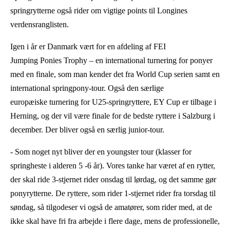
springrytterne også rider om vigtige points til Longines
verdensranglisten.
Igen i år er Danmark vært for en afdeling af FEI
Jumping Ponies Trophy – en international turnering for ponyer
med en finale, som man kender det fra World Cup serien samt en
international springpony-tour. Også den særlige
europæiske turnering for U25-springryttere, EY Cup er tilbage i
Herning, og der vil være finale for de bedste ryttere i Salzburg i
december. Der bliver også en særlig junior-tour.
- Som noget nyt bliver der en youngster tour (klasser for
springheste i alderen 5 -6 år). Vores tanke har været af en rytter,
der skal ride 3-stjernet rider onsdag til lørdag, og det samme gør
ponyrytterne. De ryttere, som rider 1-stjernet rider fra torsdag til
søndag, så tilgodeser vi også de amatører, som rider med, at de
ikke skal have fri fra arbejde i flere dage, mens de professionelle,