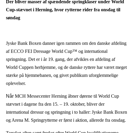
Der bliver masser af spændende springklaser under World
Cup-stævnet i Herning, hvor rytterne rider fra onsdag til
søndag
Jyske Bank Boxen danner igen rammen om den danske afdeling
af ECCO FEI Dressage World Cup
™ og international
springning
. Det er i år 19. gang, der afvikles en afdeling af
World Cuppen herhjemme, og de danske ryttere har været meget
stærke på hjemmebanen, og givet publikum uforglemmelige
oplevelser.
Når
MCH Messecenter Herning åbner dørene til World Cup
stævnet i dagene fra den 15. – 19. oktober, bliver der
international dressur og springning i to haller: Jyske Bank Boxen
og Arena M. Springrytterne er først i aktion, allerede fra onsdag.
Torsdag aften samt fredag efter World Cup kvalifikationerne