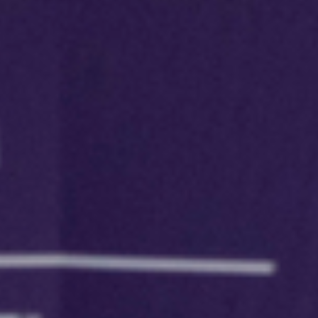
All
Pages
Events
Sport
Messe