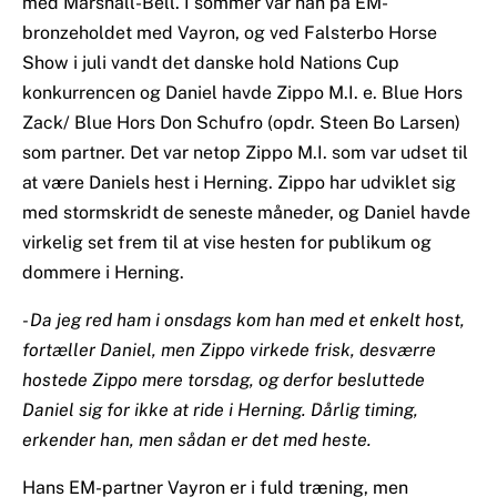
med Marshall-Bell. I sommer var han på EM-
bronzeholdet med Vayron, og ved Falsterbo Horse
Show i juli vandt det danske hold Nations Cup
konkurrencen og Daniel havde Zippo M.I. e. Blue Hors
Zack/ Blue Hors Don Schufro (opdr. Steen Bo Larsen)
som partner. Det var netop Zippo M.I. som var udset til
at være Daniels hest i Herning. Zippo har udviklet sig
med stormskridt de seneste måneder, og Daniel havde
virkelig set frem til at vise hesten for publikum og
dommere i Herning.
- Da jeg red ham i onsdags kom han med et enkelt host,
fortæller Daniel, men Zippo virkede frisk, desværre
hostede Zippo mere torsdag, og derfor besluttede
Daniel sig for ikke at ride i Herning. Dårlig timing,
erkender han, men sådan er det med heste.
Hans EM-partner Vayron er i fuld træning, men