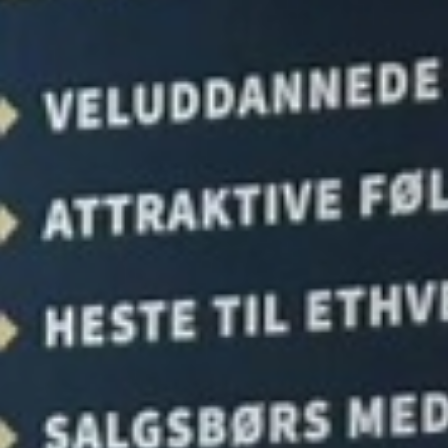
All
Pages
Events
Sport
Messe
Sponsorer