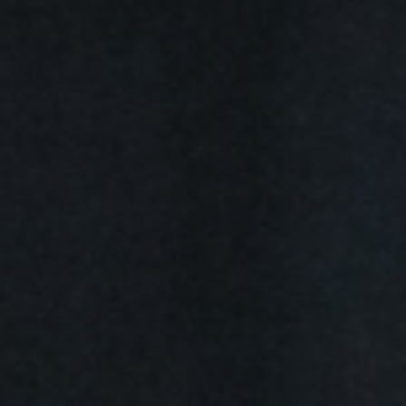
All
Pages
Events
Sport
Messe