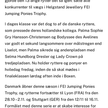
gjorde den 13-årige rytter det så igen: satte alle
konkurrenter til vægs i Helgstand Jewellery FEI
Jumping Ponies Trophy.
I dages klasse var det dog to af de danske ryttere,
som pressede deres hollandske kollega. Palma Sophie
Gry Hansson-Christensen og Bodyssee des Avelines
var godt et sekund langsommere over målstregen end
Liselot, men Palma sikrede sig andenpladsen med
Selma Hundborg Dresler og Lady Crown på
tredjepladsen. Nu holder ryttere og ponyer en
hviledag fredag, inden de så skal mødes i
finaleklassen lørdag aften inde i Boxen.
Danmark åbner denne sæson i FEI Jumping Ponies
Trophy, og rytterne fortsætter til Lyon (FRA) fra den
28.10 – 2.11. og Stuttgart (GER) fra den 12/11 til 16.11.
Formålet med denne serie er at skabe interesse for