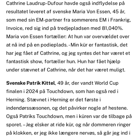
Cathrine Laudrup-Dufour havde også indflydelse på
resultatet leveret af svenske Maria Von Essen, 45 år,
som med sin EM-partner fra sommerens EM i Frankrig,
Invoice, red sig ind på tredjepladsen med 81,040%.
Maria von Essen fortæller: At hun var overvældet over
at nå ind på en podieplads. - Min kür er fantastisk, det
har jeg fået af Cathrine, og jeg syntes det har været et
fantastisk show, fortæller hun. Hun har fået hjælp
under stævnet af Cathrine, når det har været muligt.
Svenske Patrik Kittel
, 49 år, der vandt World Cup
finalen i 2024 på Touchdown, som han også red i
Herning. Stævnet i Herning er det første i
indendørssæsonen, og det påvirker nogle af hestene.
Også Patriks Touchdown, men i küren var de tilbage på
sporet. – Jeg elsker at ride kür, og når dommeren ringer
på klokken, er jeg ikke længere nervøs, så går jeg ind i