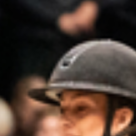
All
Pages
Events
Sport
Messe
Sponsorer
VIP
Nyheder